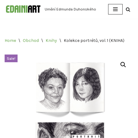
Umění Edmunda Duhonského
Přeskočit
na
obsah
Home
\
Obchod
\
Knihy
\
Kolekce portrétů, vol. 1 (KNIHA)
Sale!