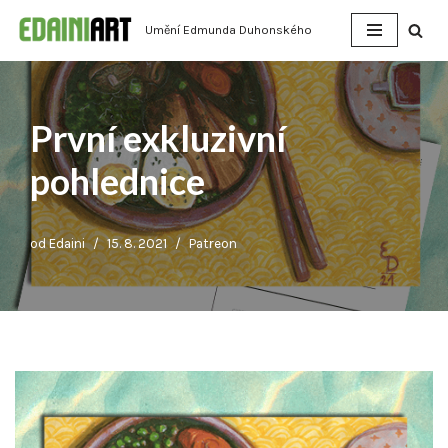
Umění Edmunda Duhonského
Přeskočit
na
obsah
První exkluzivní
pohlednice
od
Edaini
15. 8. 2021
Patreon