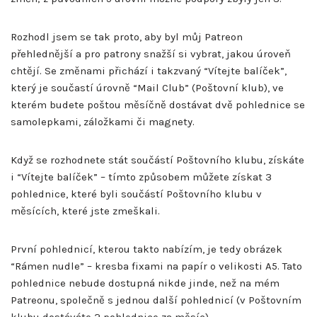
Rozhodl jsem se tak proto, aby byl můj Patreon
přehlednější a pro patrony snažší si vybrat, jakou úroveň
chtějí. Se změnami přichází i takzvaný “Vítejte balíček”,
který je součastí úrovně “Mail Club” (Poštovní klub), ve
kterém budete poštou měsíčně dostávat dvě pohlednice se
samolepkami, záložkami či magnety.
Když se rozhodnete stát součástí Poštovního klubu, získáte
i “Vítejte balíček” – tímto způsobem můžete získat 3
pohlednice, které byli součástí Poštovního klubu v
měsících, které jste zmeškali.
První pohlednicí, kterou takto nabízím, je tedy obrázek
“Rámen nudle” – kresba fixami na papír o velikosti A5. Tato
pohlednice nebude dostupná nikde jinde, než na mém
Patreonu, společně s jednou další pohlednicí (v Poštovním
klubu dostáváte 2 pohlednice za měsíc).