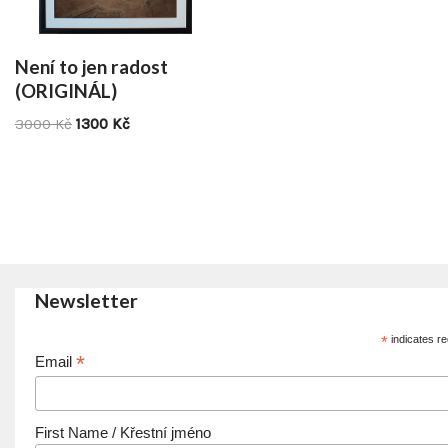
Není to jen radost
(ORIGINÁL)
3000
Kč
1300
Kč
Newsletter
*
indicates re
*
Email
First Name / Křestní jméno