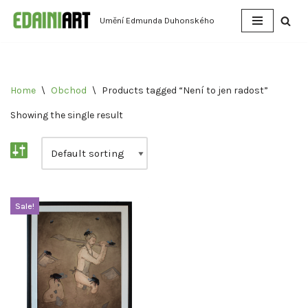
Umění Edmunda Duhonského
Přeskočit
na
obsah
Home
\
Obchod
\
Products tagged “Není to jen radost”
Showing the single result
Sale!