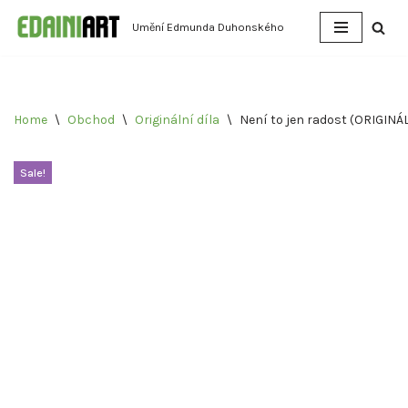
Umění Edmunda Duhonského
Přeskočit
na
obsah
Home
\
Obchod
\
Originální díla
\
Není to jen radost (ORIGINÁ
L)
Sale!