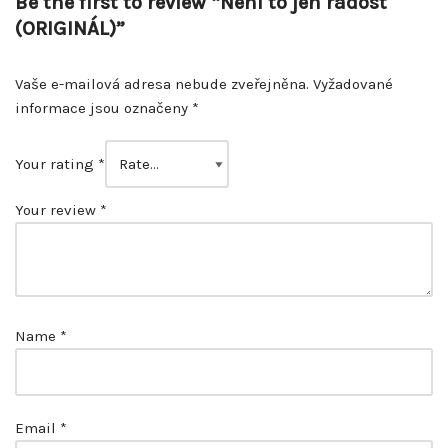
Be the first to review “Není to jen radost
(ORIGINÁL)”
Vaše e-mailová adresa nebude zveřejněna.
Vyžadované
informace jsou označeny
*
Your rating
*
Your review
*
Name
*
Email
*