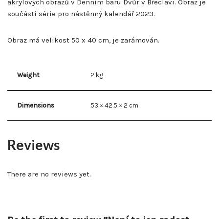
akrylových obrazů v Denním baru Dvůr v Břeclavi. Obraz je
součástí série pro nástěnný kalendář 2023.
Obraz má velikost 50 x 40 cm, je zarámován.
Weight
2 kg
Dimensions
53 × 42.5 × 2 cm
Reviews
There are no reviews yet.